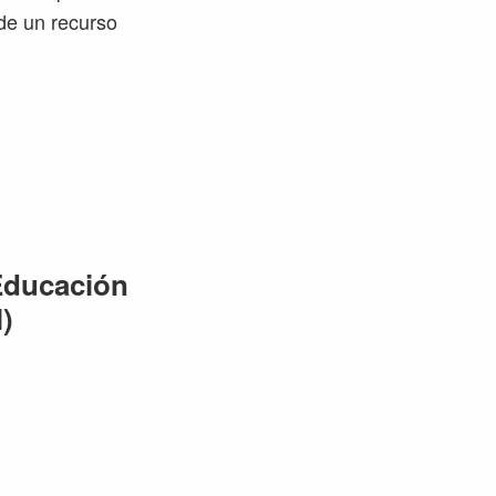
 de un recurso
 Educación
l)