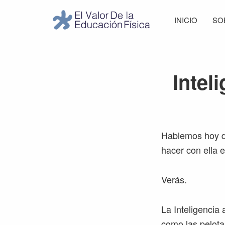
Saltar
Saltar
Saltar
Saltar
INICIO
SO
a
al
a
al
El
la
contenido
la
pie
Valor
navegación
principal
barra
de
de
principal
lateral
página
la
Intel
Educación
principal
Física
Hablemos hoy 
hacer con ella 
Verás.
La Inteligencia 
como las pelota