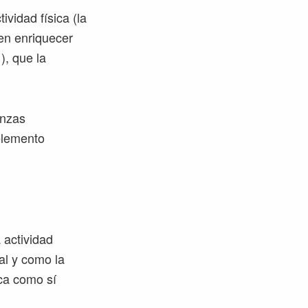
vidad física (la
en enriquecer
), que la
anzas
elemento
a actividad
tal y como la
ca como sí