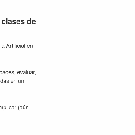
s clases de
 Artificial en
idades, evaluar,
idas en un
implicar (aún