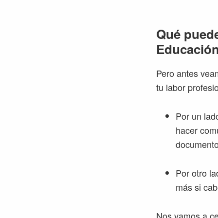
Qué puede 
Educación
Pero antes veam
tu labor profes
Por un lado
hacer comu
documento 
Por otro la
más si cab
Nos vamos a ce