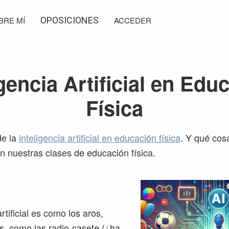
BRE MÍ
OPOSICIONES
ACCEDER
igencia Artificial en Edu
Física
de la
inteligencia artificial en educación física
. Y qué co
en nuestras clases de educación física.
artificial es como los aros,
s, como las radio-casete (¿ha