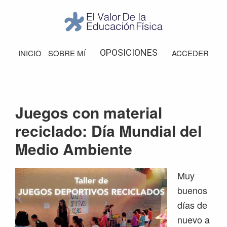
Saltar
Saltar
Saltar
Saltar
a
al
a
al
la
contenido
la
pie
El
Valor
navegación
principal
barra
de
OPOSICIONES
INICIO
SOBRE MÍ
ACCEDER
de
principal
lateral
página
la
Educación
principal
Física
Juegos con material
reciclado: Día Mundial del
Medio Ambiente
Muy
buenos
días de
nuevo a