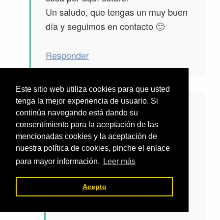
Un saludo, que tengas un muy buen
día y seguimos en contacto 🙂
Responder
Este sitio web utiliza cookies para que usted
tenga la mejor experiencia de usuario. Si
dice
Adán
continúa navegando está dando su
consentimiento para la aceptación de las
6 septiembre, 2015 a
mencionadas cookies y la aceptación de
las 10:50 am
nuestra política de cookies, pinche el enlace
para mayor información.
Leer más
Felicidades, lo que haces en
este blog es impresionante. Te
Acepto
agradezco desde México.