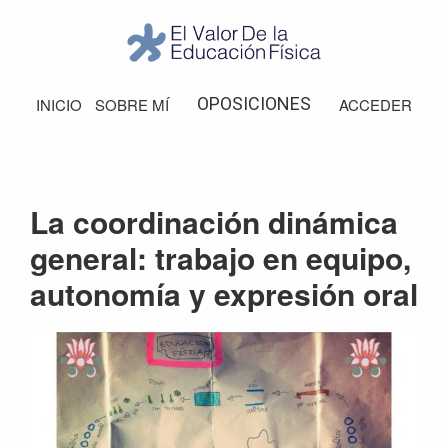
Saltar
Saltar
Saltar
Saltar
a
al
a
al
la
contenido
la
pie
El
Valor
navegación
principal
barra
de
OPOSICIONES
INICIO
SOBRE MÍ
ACCEDER
de
principal
lateral
página
la
Educación
principal
Física
La coordinación dinámica
general: trabajo en equipo,
autonomía y expresión oral