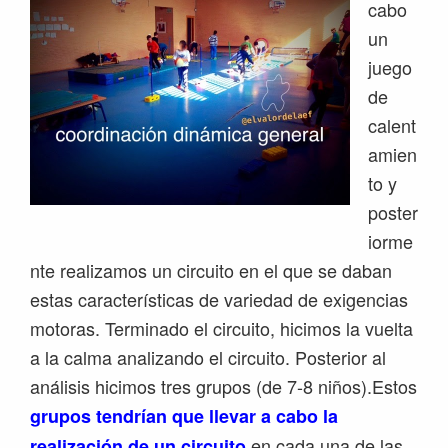
cabo
un
juego
de
calent
amien
to y
poster
iorme
nte realizamos un circuito en el que se daban
estas características de variedad de exigencias
motoras. Terminado el circuito, hicimos la vuelta
a la calma analizando el circuito. Posterior al
análisis hicimos tres grupos (de 7-8 niños).Estos
grupos tendrían que llevar a cabo la
en cada una de las
realización de un circuito