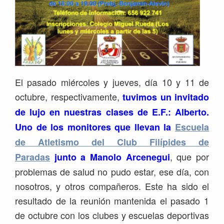
El pasado miércoles y jueves, día 10 y 11 de
octubre, respectivamente,
tuvimos un invitado
de lujo en nuestras clases de E.F.: Alberto.
Uno de los monitores que llevan la
Escuela
de Atletismo del Club Filípides de
, que por
Paradas
junto a Manolo Arcenegui
problemas de salud no pudo estar, ese día, con
nosotros, y otros compañeros. Este ha sido el
resultado de la reunión mantenida el pasado 1
de octubre con los clubes y escuelas deportivas