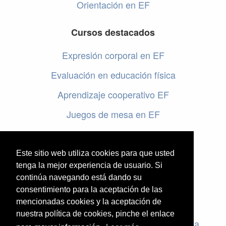
Orientación en EF
Cursos destacados
Expresión corporal en EF
Evaluación en educación física
Aprendizaje cooperativo EF
Juegos de mesa en EF
Programar en EF
Cursos online de educación física
Este sitio web utiliza cookies para que usted
tenga la mejor experiencia de usuario. Si
continúa navegando está dando su
Artículos destacados
consentimiento para la aceptación de las
Evaluación en educación física
mencionadas cookies y la aceptación de
nuestra política de cookies, pinche el enlace
Criterios de evaluación en educación física