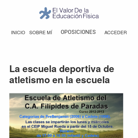
Saltar
Saltar
Saltar
Saltar
a
al
a
al
la
contenido
la
pie
El
Valor
navegación
principal
barra
de
OPOSICIONES
INICIO
SOBRE MÍ
ACCEDER
de
principal
lateral
página
la
Educación
principal
Física
La escuela deportiva de
atletismo en la escuela