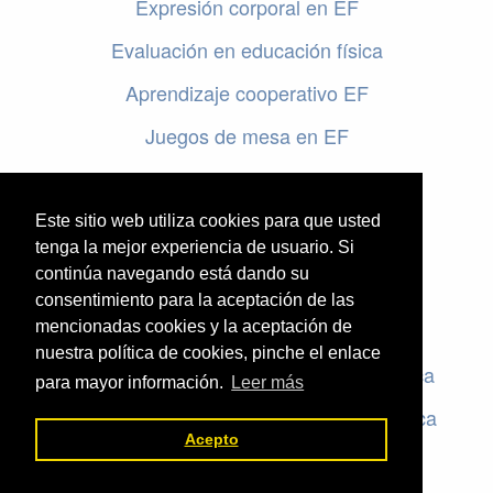
Expresión corporal en EF
Evaluación en educación física
Aprendizaje cooperativo EF
Juegos de mesa en EF
Programar en EF
Cursos online de educación física
Este sitio web utiliza cookies para que usted
tenga la mejor experiencia de usuario. Si
continúa navegando está dando su
Artículos destacados
consentimiento para la aceptación de las
mencionadas cookies y la aceptación de
Evaluación en educación física
nuestra política de cookies, pinche el enlace
Criterios de evaluación en educación física
para mayor información.
Leer más
Rúbricas de evaluación en educación física
Acepto