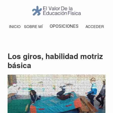
Saltar
Saltar
Saltar
Saltar
a
al
a
al
la
contenido
la
pie
El
Valor
navegación
principal
barra
de
OPOSICIONES
INICIO
SOBRE MÍ
ACCEDER
de
principal
lateral
página
la
Educación
principal
Física
Los giros, habilidad motriz
básica