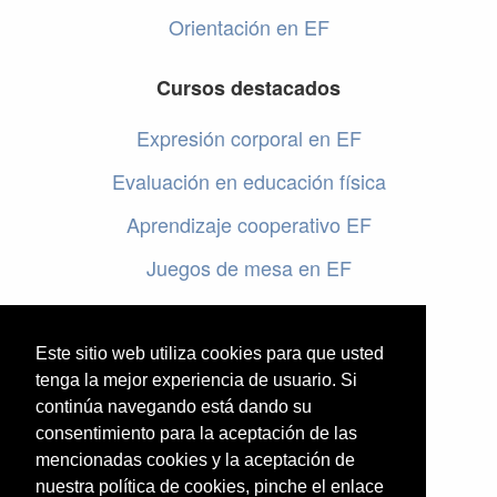
Orientación en EF
Cursos destacados
Expresión corporal en EF
Evaluación en educación física
Aprendizaje cooperativo EF
Juegos de mesa en EF
Programar en EF
Cursos online de educación física
Este sitio web utiliza cookies para que usted
tenga la mejor experiencia de usuario. Si
continúa navegando está dando su
Artículos destacados
consentimiento para la aceptación de las
mencionadas cookies y la aceptación de
Evaluación en educación física
nuestra política de cookies, pinche el enlace