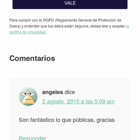
VALE
Para cumplir con el RGPD (Reglamento General de Protección de
Datos) y entender que tus datos están seguros, debes leer y aceptar
la
política de privacidad.
Interacciones
Comentarios
con
los
lectores
dice
angeles
2 agosto, 2015 a las 5:09 am
Son fantástico lo que públicas, gracias
Responder