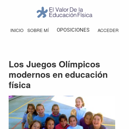
Saltar
Saltar
Saltar
a
al
al
la
contenido
pie
El
Valor
navegación
principal
de
OPOSICIONES
INICIO
SOBRE MÍ
ACCEDER
de
principal
página
la
Educación
Física
Los Juegos Olímpicos
modernos en educación
física