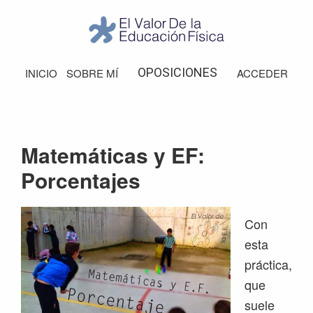
Saltar
Saltar
Saltar
Saltar
a
al
a
al
la
contenido
la
pie
El
Valor
navegación
principal
barra
de
OPOSICIONES
INICIO
SOBRE MÍ
ACCEDER
de
principal
lateral
página
la
Educación
principal
Física
Matemáticas y EF:
Porcentajes
Con
esta
práctica,
que
suele