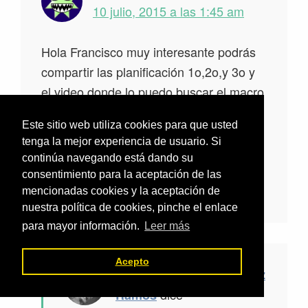
10 julio, 2015 a las 1:45 am
Hola Francisco muy interesante podrás
compartir las planificación 1o,2o,y 3o y
el video donde lo puedo buscar el macro
de primer grado no lo compartiste
Este sitio web utiliza cookies para que usted
,gracia por compartir tu experiencia y
tenga la mejor experiencia de usuario. Si
aprender de ti .
continúa navegando está dando su
consentimiento para la aceptación de las
Responder
mencionadas cookies y la aceptación de
nuestra política de cookies, pinche el enlace
para mayor información.
Leer más
Acepto
Francisco Javier Vázquez
dice
Ramos