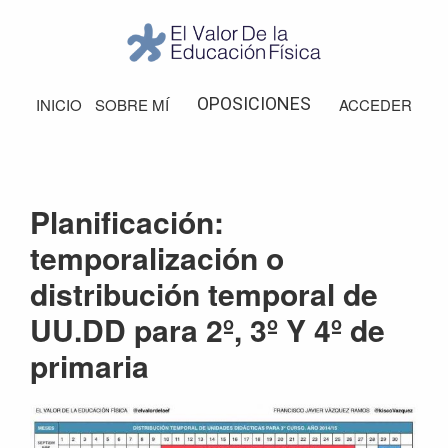
Saltar
Saltar
Saltar
Saltar
a
al
a
al
la
contenido
la
pie
El
Valor
navegación
principal
barra
de
OPOSICIONES
INICIO
SOBRE MÍ
ACCEDER
de
principal
lateral
página
la
Educación
principal
Física
Planificación:
temporalización o
distribución temporal de
UU.DD para 2º, 3º Y 4º de
primaria