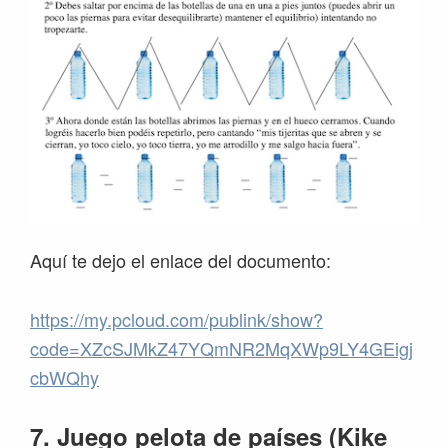
Aquí te dejo el enlace del documento:
https://my.pcloud.com/publink/show?
code=XZcSJMkZ47YQmNR2MqXWp9LY4GEigj
cbWQhy
7. Juego pelota de países (Kike