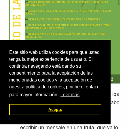
Este sitio web utiliza cookies para que usted
tenga la mejor experiencia de usuario. Si
continúa navegando está dando su
consentimiento para la aceptación de las
mencionadas cookies y la aceptación de
nuestra política de cookies, pinche el enlace
También he creado un padlet con todos los
para mayor información.
Leer más
cursos a los que imparto para llevar a cabo
una idea de Josune Rodríguez-Negro
Acepto
(@lamagiadelaef). La idea consiste en
escribir un mensaje en una fruta, que ya lo