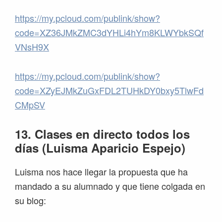
https://my.pcloud.com/publink/show?
code=XZ36JMkZMC3dYHLi4hYm8KLWYbkSQf
VNsH9X
https://my.pcloud.com/publink/show?
code=XZyEJMkZuGxFDL2TUHkDY0bxy5TlwFd
CMpSV
13. Clases en directo todos los
días (Luisma Aparicio Espejo)
Luisma nos hace llegar la propuesta que ha
mandado a su alumnado y que tiene colgada en
su blog: