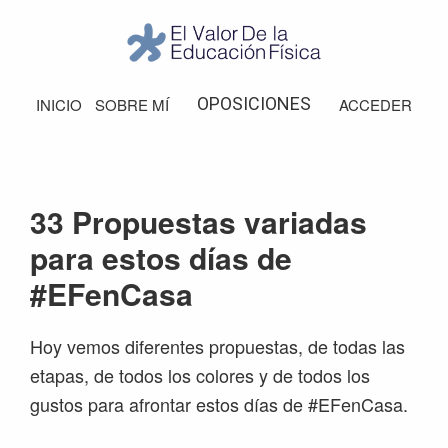
Saltar
Saltar
Saltar
Saltar
a
al
a
al
la
contenido
la
pie
El
Valor
navegación
principal
barra
de
OPOSICIONES
INICIO
SOBRE MÍ
ACCEDER
de
principal
lateral
página
la
Educación
principal
Física
33 Propuestas variadas
para estos días de
#EFenCasa
Hoy vemos diferentes propuestas, de todas las
etapas, de todos los colores y de todos los
gustos para afrontar estos días de #EFenCasa.