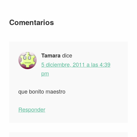
Interacciones
Comentarios
con
los
lectores
dice
Tamara
5 diciembre, 2011 a las 4:39
pm
que bonito maestro
Responder