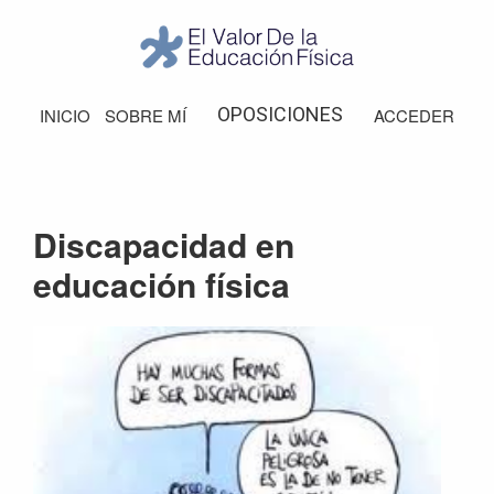
Saltar
Saltar
Saltar
a
al
al
la
contenido
pie
El
Valor
navegación
principal
de
OPOSICIONES
INICIO
SOBRE MÍ
ACCEDER
de
principal
página
la
Educación
Física
Discapacidad en
educación física