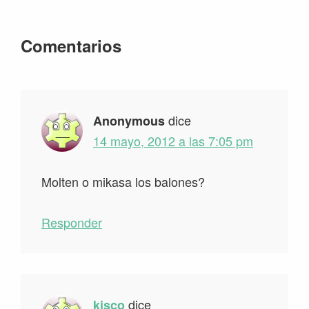
Interacciones
Comentarios
con
los
lectores
dice
Anonymous
14 mayo, 2012 a las 7:05 pm
Molten o mikasa los balones?
Responder
dice
kisco