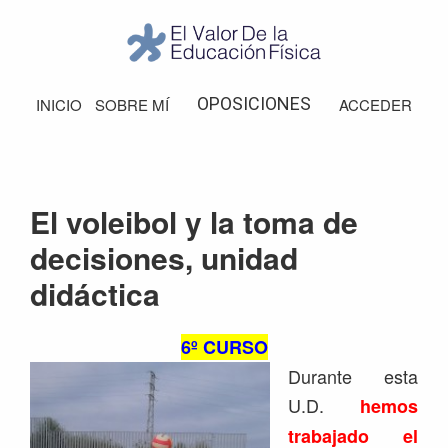
Saltar
Saltar
Saltar
Saltar
a
al
a
al
la
contenido
la
pie
El
Valor
navegación
principal
barra
de
OPOSICIONES
INICIO
SOBRE MÍ
ACCEDER
de
principal
lateral
página
la
Educación
principal
Física
El voleibol y la toma de
decisiones, unidad
didáctica
6º CURSO
Durante esta
U.D.
hemos
trabajado el