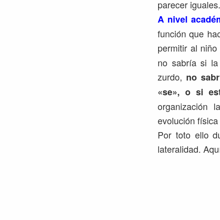
parecer iguales
A nivel académ
función que hac
permitir al niñ
no sabría si la
zurdo,
no sabrí
«se», o si e
organización l
evolución física
Por toto ello 
lateralidad. Aq