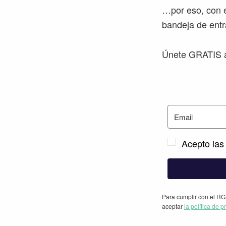
…por eso, con e
bandeja de entr
Únete GRATIS a
Acepto las 
Para cumplir con el RG
aceptar
la política de p