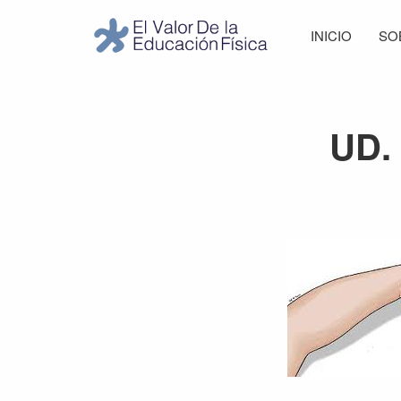
Saltar
Saltar
Saltar
Saltar
INICIO
SO
a
al
a
al
El
la
contenido
la
pie
Valor
navegación
principal
barra
de
de
principal
lateral
página
la
UD. 
Educación
principal
Física