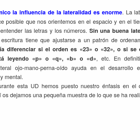
.
. La la
ico la influencia de la lateralidad es enorme
e posible que nos orientemos en el espacio y en el t
o entender las letras y los números.
Sin una buena late
 escritura tiene que ajustarse a un patrón de ordena
a diferenciar si el orden es «23» o «32», o si se
, etc. En defini
stá leyendo «p» o «q», «b» o «d»
ateral ojo-mano-perna-oído ayuda en el desarrollo 
 y mental.
durante esta UD hemos puesto nuestro énfasis en el d
uí os dejamos una pequeña muestra de lo que se ha reali