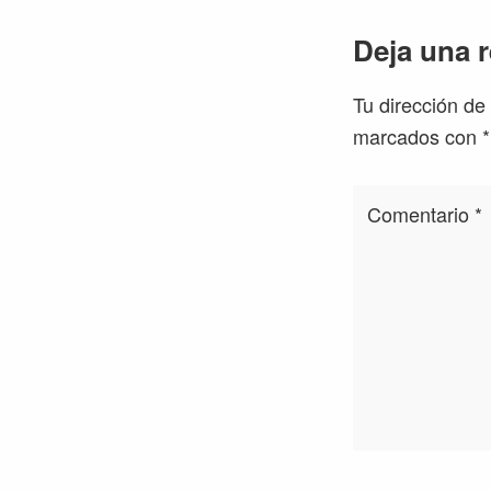
Interacc
Deja una 
con
Tu dirección de
los
marcados con
*
lectores