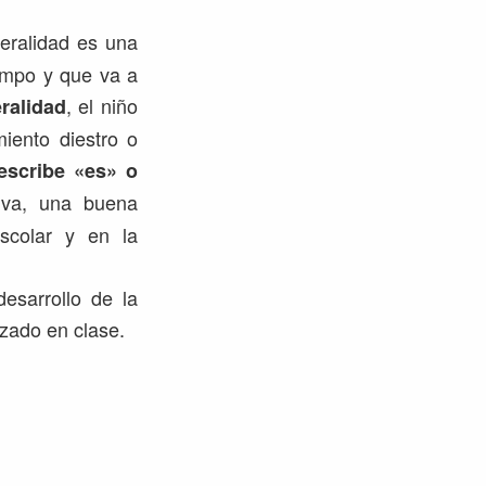
teralidad es una
iempo y que va a
, el niño
ralidad
miento diestro o
 escribe «es» o
tiva, una buena
escolar y en la
esarrollo de la
zado en clase.