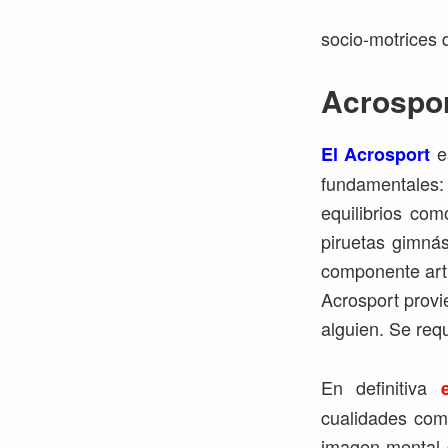
socio-motrices 
Acrospor
es
El Acrosport
fundamentales: 
equilibrios com
piruetas gimná
componente artí
Acrosport provi
alguien. Se requi
En definitiva
cualidades como
imagen mental d