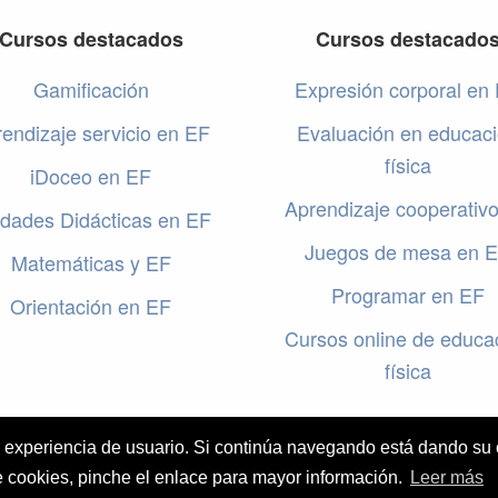
Cursos destacados
Cursos destacado
Gamificación
Expresión corporal en
endizaje servicio en EF
Evaluación en educac
física
iDoceo en EF
Aprendizaje cooperativ
dades Didácticas en EF
Juegos de mesa en 
Matemáticas y EF
Programar en EF
Orientación en EF
Cursos online de educa
física
or experiencia de usuario. Si continúa navegando está dando su
e cookies, pinche el enlace para mayor información.
Leer más