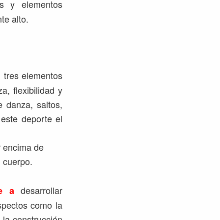
es y elementos
te alto.
n tres elementos
, flexibilidad y
e danza, saltos,
este deporte el
r encima de
l cuerpo.
desarrollar
e a
aspectos como la
 la construcción