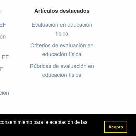
s
Artículos destacados
 EF
Evaluación en educación
física
ión
Criterios de evaluación en
educación física
o EF
Rúbricas de evaluación en
EF
educación física
ción
 consentimiento para la aceptación de las
Acepto