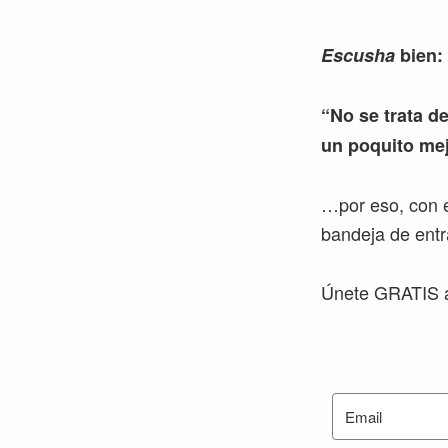
Escusha
bien:
“No se trata de
un poquito mej
…por eso, con e
bandeja de entr
Únete GRATIS a