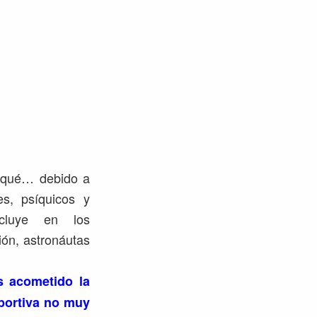
s qué… debido a
es, psíquicos y
ncluye en los
ión, astronáutas
s acometido la
portiva no muy