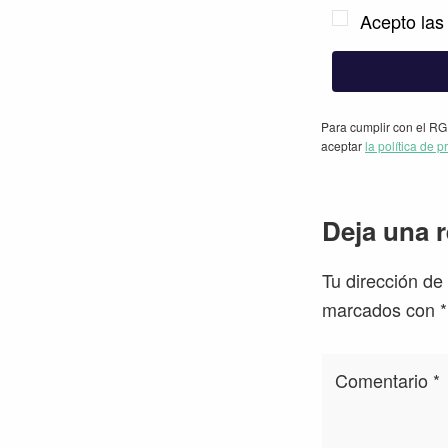
Acepto las 
Para cumplir con el RG
aceptar
la política de p
Interacc
Deja una 
con
Tu dirección de
los
marcados con
*
lectores