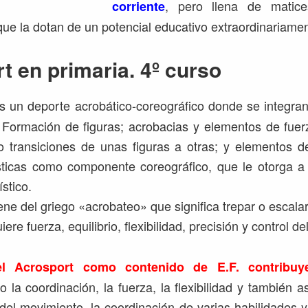
, pero llena de matic
corriente
que la dotan de un potencial educativo extraordinariamen
t en primaria. 4º curso
 un deporte acrobático-coreográfico donde se integra
Formación de figuras; acrobacias y elementos de fuerza
o transiciones de unas figuras a otras; y elementos d
sticas como componente coreográfico, que le otorga a 
stico.
ene del griego «acrobateo» que significa trepar o escala
ere fuerza, equilibrio, flexibilidad, precisión y control de
el Acrosport como contenido de E.F. contribuy
 la coordinación, la fuerza, la flexibilidad y también 
el movimiento, la coordinación de varias habilidades y