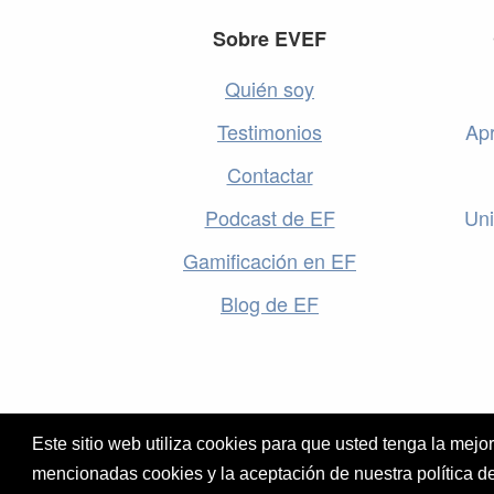
Footer
Sobre EVEF
Quién soy
Testimonios
Apr
Contactar
Podcast de EF
Uni
Gamificación en EF
Blog de EF
Este sitio web utiliza cookies para que usted tenga la mej
mencionadas cookies y la aceptación de nuestra política d