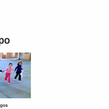
mpo
egos