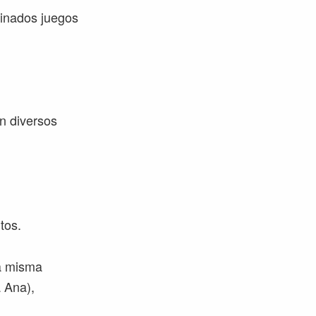
inados juegos
en diversos
tos.
la misma
a Ana),