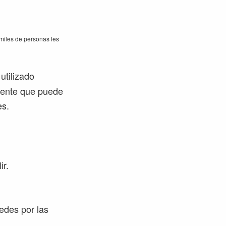
miles de personas les
utilizado
rente que puede
es.
ir.
redes por las