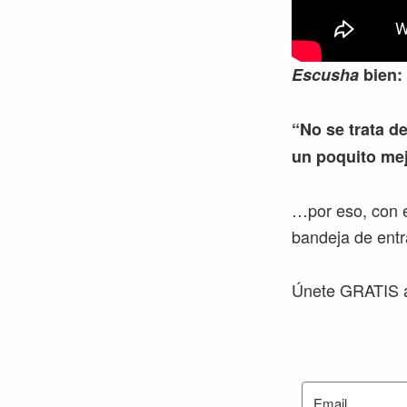
Escusha
bien:
“No se trata de
un poquito mej
…por eso, con e
bandeja de entr
Únete GRATIS a