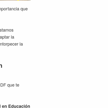
importancia que
estamos
aptar la
ntorpecer la
n
PDF que te
l en Educación