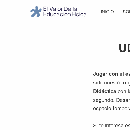
Saltar
Saltar
Saltar
INICIO
SO
a
al
al
El
la
contenido
pie
Valor
navegación
principal
de
de
principal
página
la
UD
Educación
Física
Jugar con el e
sido nuestro
ob
con l
Didáctica
segundo. Desarr
espacio-tempora
Si te interesa e