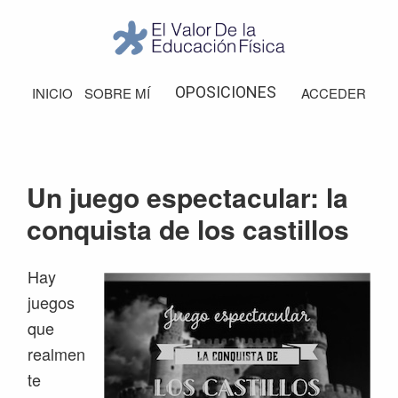
Saltar
Saltar
Saltar
Saltar
a
al
a
al
la
contenido
la
pie
El
Valor
navegación
principal
barra
de
OPOSICIONES
INICIO
SOBRE MÍ
ACCEDER
de
principal
lateral
página
la
Educación
principal
Física
Un juego espectacular: la
conquista de los castillos
Hay
juegos
que
realmen
te