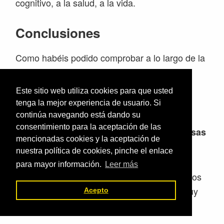
cognitivo, a la salud, a la vida.
Conclusiones
Como habéis podido comprobar a lo largo de la
entrada, el juego de la conquista de los
castillos, es
más que un simple
juego de
Este sitio web utiliza cookies para que usted
.
calentamiento
tenga la mejor experiencia de usuario. Si
continúa navegando está dando su
consentimiento para la aceptación de las
Es un juego con unas
posibilidades inmensas
mencionadas cookies y la aceptación de
tanto físicas, como estratégicas, como
nuestra política de cookies, pinche el enlace
. Además, a través del cual , y en
sociales
para mayor información.
Leer más
función de los diferentes roles que adopten los
niños, se puede obtener una información muy
Acepto
valiosa.