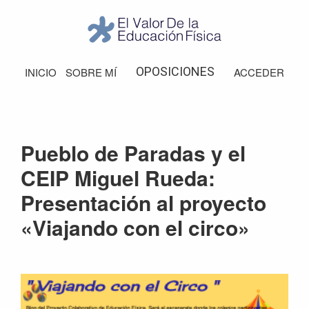
Saltar
Saltar
Saltar
a
al
al
la
contenido
pie
El
Valor
navegación
principal
de
OPOSICIONES
INICIO
SOBRE MÍ
ACCEDER
de
principal
página
la
Educación
Física
Pueblo de Paradas y el
CEIP Miguel Rueda:
Presentación al proyecto
«Viajando con el circo»