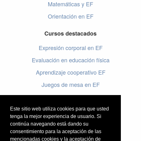
Matemáticas y EF
Orientación en EF
Cursos destacados
Expresión corporal en EF
Evaluación en educación física
Aprendizaje cooperativo EF
Juegos de mesa en EF
Programar en EF
Cursos online de educación física
Este sitio web utiliza cookies para que usted
tenga la mejor experiencia de usuario. Si
continúa navegando está dando su
Artículos destacados
consentimiento para la aceptación de las
Evaluación en educación física
mencionadas cookies y la aceptación de