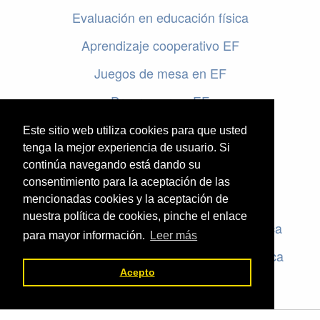
Evaluación en educación física
Aprendizaje cooperativo EF
Juegos de mesa en EF
Programar en EF
Cursos online de educación física
Este sitio web utiliza cookies para que usted
tenga la mejor experiencia de usuario. Si
continúa navegando está dando su
Artículos destacados
consentimiento para la aceptación de las
Evaluación en educación física
mencionadas cookies y la aceptación de
nuestra política de cookies, pinche el enlace
Criterios de evaluación en educación física
para mayor información.
Leer más
Rúbricas de evaluación en educación física
Acepto