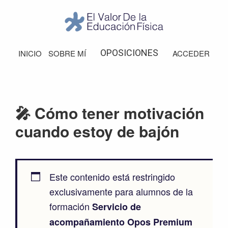
Saltar
Saltar
Saltar
Saltar
a
al
a
al
la
contenido
la
pie
El
Valor
navegación
principal
barra
de
OPOSICIONES
INICIO
SOBRE MÍ
ACCEDER
de
principal
lateral
página
la
Educación
principal
Física
🎤 Cómo tener motivación
cuando estoy de bajón
Este contenido está restringido
exclusivamente para alumnos de la
formación
Servicio de
acompañamiento Opos Premium