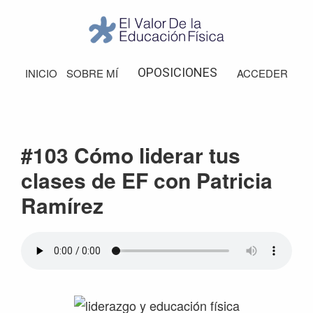
Saltar
Saltar
Saltar
Saltar
a
al
a
al
la
contenido
la
pie
El
Valor
navegación
principal
barra
de
OPOSICIONES
INICIO
SOBRE MÍ
ACCEDER
de
principal
lateral
página
la
Educación
principal
Física
#103 Cómo liderar tus
clases de EF con Patricia
Ramírez