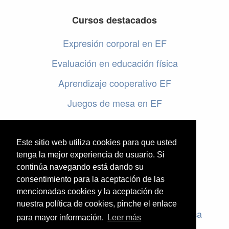
Cursos destacados
Expresión corporal en EF
Evaluación en educación física
Aprendizaje cooperativo EF
Juegos de mesa en EF
Programar en EF
Cursos online de educación física
Este sitio web utiliza cookies para que usted
tenga la mejor experiencia de usuario. Si
continúa navegando está dando su
Artículos destacados
consentimiento para la aceptación de las
Evaluación en educación física
mencionadas cookies y la aceptación de
nuestra política de cookies, pinche el enlace
Criterios de evaluación en educación física
para mayor información.
Leer más