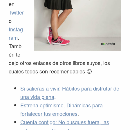
en
Twitter
o
Instag
ram
.
Tambi
én te
dejo otros enlaces de otros libros suyos, los
cuales todos son recomendables 🙂
Si salieras a vivir. Hábitos para disfrutar de
una vida plena
.
Estrena optimismo. Dinámicas para
fortalecer tus emociones
.
Cuenta contigo: No busques fuera, las