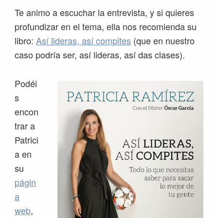
Te animo a escuchar la entrevista, y si quieres
profundizar en el tema, ella nos recomienda su
libro:
Así lideras, así compites
(que en nuestro
caso podría ser, así lideras, así das clases).
Podéi
s
encon
trar a
Patrici
a en
su
págin
a
web
,