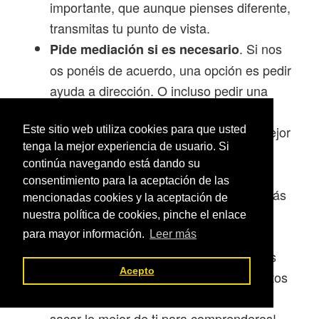
importante, que aunque pienses diferente,
transmitas tu punto de vista.
. Si nos
Pide mediación si es necesario
os ponéis de acuerdo, una opción es pedir
ayuda a dirección. O incluso pedir una
mediación externa para que os puedan
ayudar a resolver las diferencias del mejor
Este sitio web utiliza cookies para que usted
tenga la mejor experiencia de usuario. Si
modo posible.
continúa navegando está dando su
. Siempre
Entiende que es tu maestro
consentimiento para la aceptación de las
digo que estas personas con las que más
mencionadas cookies y la aceptación de
te cuesta mediar, son justamente tus
nuestra política de cookies, pinche el enlace
maestros. Ya que normalmente, con la
para mayor información.
Leer más
gente que ya te entiendes, no necesitas
Acepto
salir de tu área de confort. Pero con estos
compañeros que chocáis… ¡Necesitas
sacar lo mejor de ti para comprenderos!