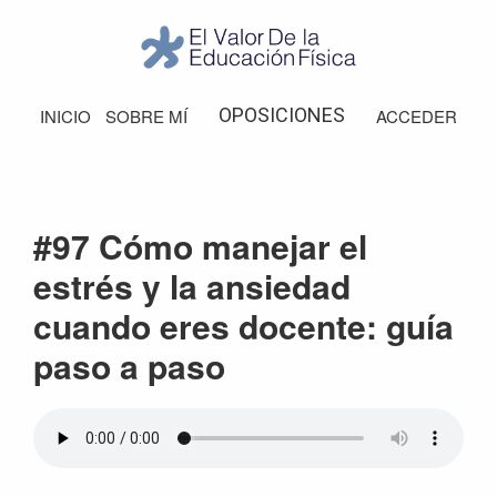
Saltar
Saltar
Saltar
Saltar
a
al
a
al
la
contenido
la
pie
El
Valor
navegación
principal
barra
de
OPOSICIONES
INICIO
SOBRE MÍ
ACCEDER
de
principal
lateral
página
la
Educación
principal
Física
#97 Cómo manejar el
estrés y la ansiedad
cuando eres docente: guía
paso a paso