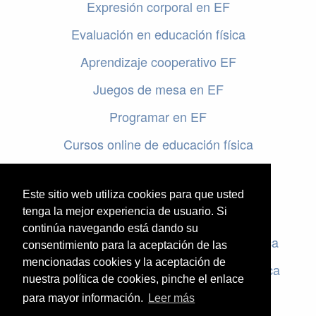
Expresión corporal en EF
Evaluación en educación física
Aprendizaje cooperativo EF
Juegos de mesa en EF
Programar en EF
Cursos online de educación física
Artículos destacados
Este sitio web utiliza cookies para que usted
Evaluación en educación física
tenga la mejor experiencia de usuario. Si
continúa navegando está dando su
Criterios de evaluación en educación física
consentimiento para la aceptación de las
mencionadas cookies y la aceptación de
Rúbricas de evaluación en educación física
nuestra política de cookies, pinche el enlace
para mayor información.
Leer más