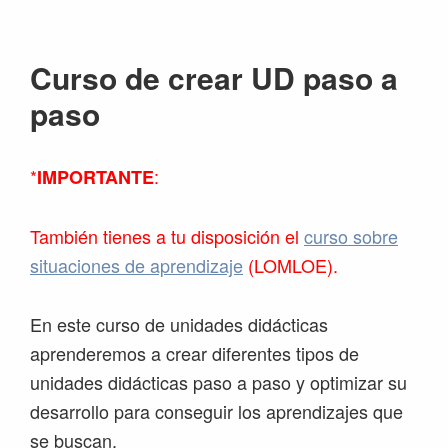
Saltar
Saltar
Saltar
Saltar
a
al
a
al
Curso de crear UD paso a
la
contenido
la
pie
navegación
principal
barra
de
paso
principal
lateral
página
principal
*
:
IMPORTANTE
También tienes a tu disposición el
curso sobre
situaciones de aprendizaje
(LOMLOE).
En este curso de unidades didácticas
aprenderemos a crear diferentes tipos de
unidades didácticas paso a paso y optimizar su
desarrollo para conseguir los aprendizajes que
se buscan.