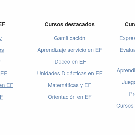
EF
Cursos destacados
Cur
y
Gamificación
Expres
os
Aprendizaje servicio en EF
Evalu
r
iDoceo en EF
Aprendi
 EF
Unidades Didácticas en EF
Jueg
en EF
Matemáticas y EF
Pr
EF
Orientación en EF
Cursos 