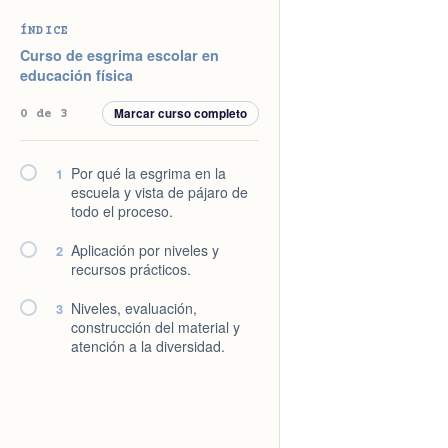
Saltar
Saltar
Saltar
Saltar
ÍNDICE
a
al
a
al
Curso de esgrima escolar en
la
contenido
la
pie
educación física
navegación
principal
barra
de
Marcar curso completo
0 de 3
principal
lateral
página
principal
Por qué la esgrima en la
1
escuela y vista de pájaro de
todo el proceso.
Aplicación por niveles y
2
recursos prácticos.
Niveles, evaluación,
3
construcción del material y
atención a la diversidad.