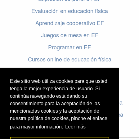
Evaluación en educación física
Aprendizaje cooperativo EF
Juegos de mesa en EF
Programar en EF
Cursos online de educación física
Artículos destacados
Este sitio web utiliza cookies para que usted
Evaluación en educación física
tenga la mejor experiencia de usuario. Si
continúa navegando está dando su
Criterios de evaluación en educación física
consentimiento para la aceptación de las
mencionadas cookies y la aceptación de
Rúbricas de evaluación en educación física
nuestra política de cookies, pinche el enlace
para mayor información.
Leer más