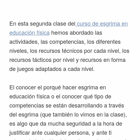
Saltar
Saltar
Saltar
Saltar
a
al
a
al
la
contenido
la
pie
En esta segunda clase del
curso de esgrima en
navegación
principal
barra
de
educación física
hemos abordado las
principal
lateral
página
actividades, las competencias, los diferentes
principal
niveles, los recursos técnicos por cada nivel, los
recursos tácticos por nivel y recursos en forma
de juegos adaptados a cada nivel.
El conocer el porqué hacer esgrima en
educación física o el conocer qué tipo de
competencias se están desarrollando a través
del esgrima (que también lo vimos en la clase),
es algo que da mucha seguridad a la hora de
justificar ante cualquier persona, y ante ti