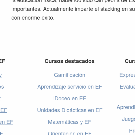
importantes. Actualmente imparte el stacking en su
con enorme éxito.
EF
Cursos destacados
Cur
y
Gamificación
Expres
os
Aprendizaje servicio en EF
Evalu
r
iDoceo en EF
Aprendi
 EF
Unidades Didácticas en EF
Jueg
en EF
Matemáticas y EF
Pr
EF
Orientación en EF