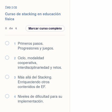
Saltar
Saltar
Saltar
Saltar
ÍNDICE
a
al
a
al
Curso de stacking en educación
la
contenido
la
pie
física
navegación
principal
barra
de
Marcar curso completo
0 de 4
principal
lateral
página
principal
Primeros pasos.
1
Progresiones y juegos.
Ciclo, modalidad
2
cooperativa,
interdisciplinariedad y retos.
Más allá del Stacking.
3
Enriqueciendo otros
contenidos de EF.
Niveles de dificultad para su
4
implementación.