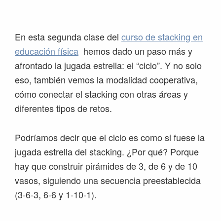
Saltar
Saltar
Saltar
Saltar
a
al
a
al
la
contenido
la
pie
En esta segunda clase del
curso de stacking en
navegación
principal
barra
de
educación física
hemos dado un paso más y
principal
lateral
página
afrontado la jugada estrella: el “ciclo”. Y no solo
principal
eso, también vemos la modalidad cooperativa,
cómo conectar el stacking con otras áreas y
diferentes tipos de retos.
Podríamos decir que el ciclo es como si fuese la
jugada estrella del stacking. ¿Por qué? Porque
hay que construir pirámides de 3, de 6 y de 10
vasos, siguiendo una secuencia preestablecida
(3-6-3, 6-6 y 1-10-1).