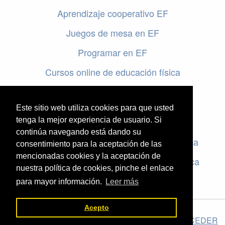
Aprendizaje cooperativo EF
Juegos de mesa en EF
Programar en EF
Cursos online de educación física
Artículos destacados
Este sitio web utiliza cookies para que usted
Evaluación en educación física
tenga la mejor experiencia de usuario. Si
continúa navegando está dando su
Criterios de evaluación en educación física
consentimiento para la aceptación de las
mencionadas cookies y la aceptación de
Rúbricas de evaluación en educación física
nuestra política de cookies, pinche el enlace
para mayor información.
Leer más
Acepto
El valor de la Educación Física © 2026 ·
Legal
|
ACCEDER