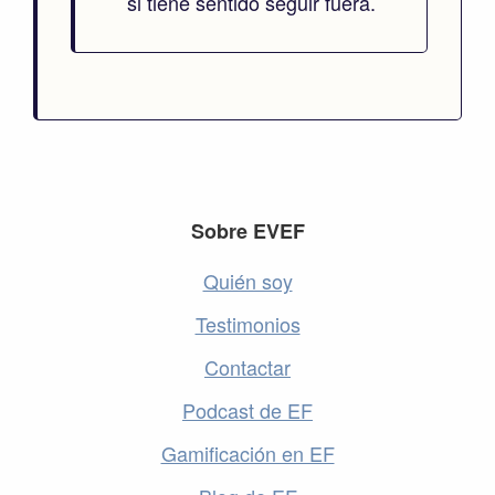
si tiene sentido seguir fuera.
Footer
Sobre EVEF
Quién soy
Testimonios
Contactar
Podcast de EF
Gamificación en EF