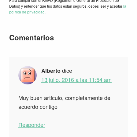
Para cumplir con el RGPD (Reglamento General de Protección de
Datos) y entender que tus datos están seguros, debes leer y aceptar
la
política de privacidad.
Interacciones
Comentarios
con
los
lectores
dice
Alberto
13 julio, 2016 a las 11:54 am
Muy buen articulo, completamente de
acuerdo contigo
Responder