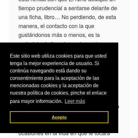
tiempo prudencial a sentarse delante de
una ficha, libro… No perdiendo, de esta
manera, el contacto con la que
gustándonos más o menos, es la
metodología llevada a cabo en la
escuela. Afortunadamente, en verano
Este sitio web utiliza cookies para que usted
hay tiempo para todo.
tenga la mejor experiencia de usuario. Si
-El hecho de que un niño te manifieste
continúa navegando está dando su
su poco deseo de hacer deberes no
consentimiento para la aceptación de las
mencionadas cookies y la aceptación de
debe llevarnos a la decisión de que no
nuestra política de cookies, pinche el enlace
los haga, más si El Niño o la niña tienen
para mayor información.
Leer más
capacidad para ello. Creo muy necesario
educar al niño en que no siempre hará
Acepto
cosas de su agrado, y serán muchas las
ocasiones en la vida en que le tocará