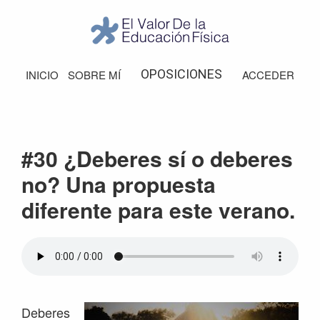
Saltar
Saltar
Saltar
Saltar
a
al
a
al
la
contenido
la
pie
El
Valor
navegación
principal
barra
de
OPOSICIONES
INICIO
SOBRE MÍ
ACCEDER
de
principal
lateral
página
la
Educación
principal
Física
#30 ¿Deberes sí o deberes
no? Una propuesta
diferente para este verano.
Deberes