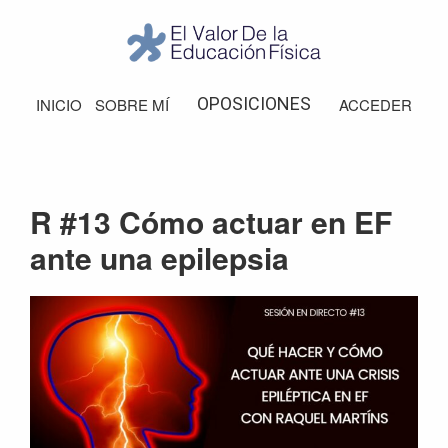
Saltar
Saltar
Saltar
Saltar
a
al
a
al
la
contenido
la
pie
El
Valor
navegación
principal
barra
de
OPOSICIONES
INICIO
SOBRE MÍ
ACCEDER
de
principal
lateral
página
la
Educación
principal
Física
R #13 Cómo actuar en EF
ante una epilepsia