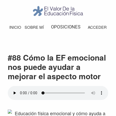
Saltar
Saltar
Saltar
Saltar
a
al
a
al
la
contenido
la
pie
El
Valor
navegación
principal
barra
de
OPOSICIONES
INICIO
SOBRE MÍ
ACCEDER
de
principal
lateral
página
la
Educación
principal
Física
#88 Cómo la EF emocional
nos puede ayudar a
mejorar el aspecto motor