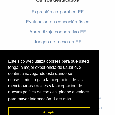
Expresión corporal en EF
Evaluación en educación física
Aprendizaje cooperativo EF
Juegos de mesa en EF
Programar en EF
Cursos online de educación física
Este sitio web utiliza cookies para que usted
tenga la mejor experiencia de usuario. Si
continúa navegando está dando su
Artículos destacados
consentimiento para la aceptación de las
Evaluación en educación física
mencionadas cookies y la aceptación de
nuestra política de cookies, pinche el enlace
Criterios de evaluación en educación física
para mayor información.
Leer más
Rúbricas de evaluación en educación física
Acepto