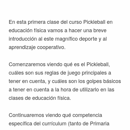
Saltar
Saltar
Saltar
Saltar
a
al
a
al
la
contenido
la
pie
En esta primera clase del curso Pickleball en
navegación
principal
barra
de
educación física vamos a hacer una breve
principal
lateral
página
introducción al este magnífico deporte y al
principal
aprendizaje cooperativo.
Comenzaremos viendo qué es el Pickleball,
cuáles son sus reglas de juego principales a
tener en cuenta, y cuáles son los golpes básicos
a tener en cuenta a la hora de utilizarlo en las
clases de educación física.
Continuaremos viendo qué competencia
específica del currículum (tanto de Primaria