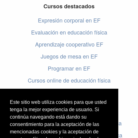
Cursos destacados
Expresión corporal en EF
Evaluación en educación física
Aprendizaje cooperativo EF
Juegos de mesa en EF
Programar en EF
Cursos online de educación física
Artículos destacados
Este sitio web utiliza cookies para que usted
Evaluación en educación física
tenga la mejor experiencia de usuario. Si
continúa navegando está dando su
Criterios de evaluación en educación física
consentimiento para la aceptación de las
mencionadas cookies y la aceptación de
Rúbricas de evaluación en educación física