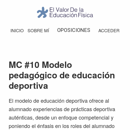
Saltar
Saltar
Saltar
Saltar
a
al
a
al
la
contenido
la
pie
El
Valor
navegación
principal
barra
de
OPOSICIONES
INICIO
SOBRE MÍ
ACCEDER
de
principal
lateral
página
la
Educación
principal
Física
MC #10 Modelo
pedagógico de educación
deportiva
El modelo de educación deportiva ofrece al
alumnado experiencias de prácticas deportiva
auténticas, desde un enfoque competencial y
poniendo el énfasis en los roles del alumnado