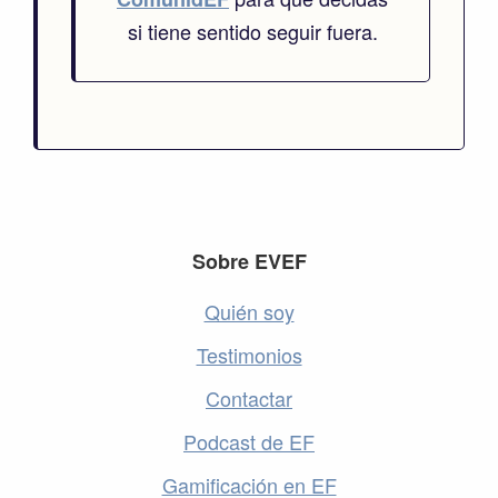
si tiene sentido seguir fuera.
Footer
Sobre EVEF
Quién soy
Testimonios
Contactar
Podcast de EF
Gamificación en EF