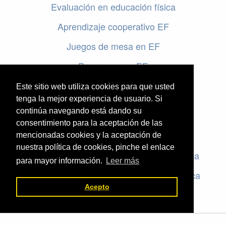
Evaluación en educación física
Aprendizaje cooperativo EF
Juegos de mesa en EF
Programar en EF
Cursos online de educación física
Este sitio web utiliza cookies para que usted
tenga la mejor experiencia de usuario. Si
continúa navegando está dando su
Artículos destacados
consentimiento para la aceptación de las
Evaluación en educación física
mencionadas cookies y la aceptación de
nuestra política de cookies, pinche el enlace
Criterios de evaluación en educación física
para mayor información.
Leer más
Rúbricas de evaluación en educación física
Acepto