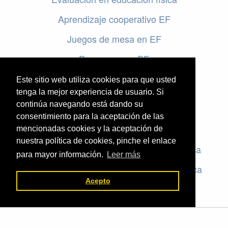
Aprendizaje cooperativo EF
Juegos de mesa en EF
Programar en EF
Cursos online de educación física
Este sitio web utiliza cookies para que usted
tenga la mejor experiencia de usuario. Si
continúa navegando está dando su
Artículos destacados
consentimiento para la aceptación de las
Evaluación en educación física
mencionadas cookies y la aceptación de
nuestra política de cookies, pinche el enlace
Criterios de evaluación en educación física
para mayor información.
Leer más
Rúbricas de evaluación en educación física
Acepto