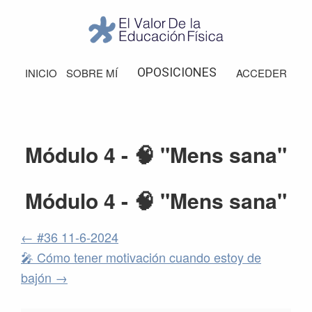
Saltar
Saltar
Saltar
Saltar
a
al
a
al
la
contenido
la
pie
El
Valor
navegación
principal
barra
de
OPOSICIONES
INICIO
SOBRE MÍ
ACCEDER
de
principal
lateral
página
la
Educación
principal
Física
Módulo 4 - 🧠 "Mens sana"
Módulo 4 - 🧠 "Mens sana"
#36 11-6-2024
🎤 Cómo tener motivación cuando estoy de
bajón