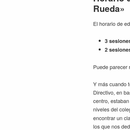
Rueda»
El horario de e
3 sesione
2 sesione
Puede parecer 
Y más cuando t
Directivo, en b
centro, estaban
niveles del cole
encontrar un cl
los que nos ded