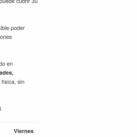
puede cubrir 30
ible poder
iones
ado en
dades,
ísica, sin
6
Viernes