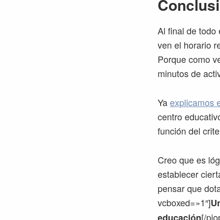
Conclus
Al final de todo
ven el horario 
Porque como ve
minutos de acti
Ya
explicamos e
centro educativ
función del crit
Creo que es lóg
establecer cier
pensar que dota
vcboxed=»1″]
Un
[/pio
educación