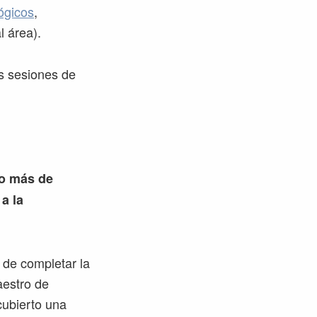
ógicos
,
l área).
es sesiones de
ro más de
a la
 de completar la
aestro de
cubierto una