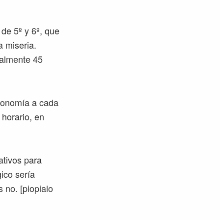
 de 5º y 6º, que
a miseria.
ealmente 45
tonomía a cada
 horario, en
ativos para
ico sería
 no. [piopialo