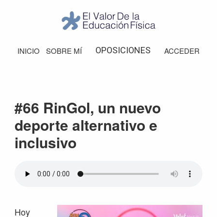
Saltar
Saltar
Saltar
Saltar
a
al
a
al
la
contenido
la
pie
El
Valor
navegación
principal
barra
de
OPOSICIONES
INICIO
SOBRE MÍ
ACCEDER
de
principal
lateral
página
la
Educación
principal
Física
#66 RinGol, un nuevo
deporte alternativo e
inclusivo
Hoy