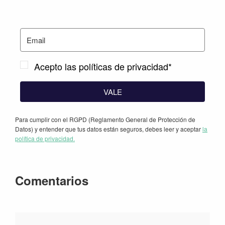
Acepto las políticas de privacidad*
VALE
Para cumplir con el RGPD (Reglamento General de Protección de
Datos) y entender que tus datos están seguros, debes leer y aceptar
la
política de privacidad.
Interacciones
Comentarios
con
los