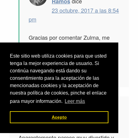
dice
Ramos
23 octubre, 2017 a las 8:54
pm
Gracias por comentar Zulma, me
alegra saber que te ha gustado.
Saludos Buen Día!
Este sitio web utiliza cookies para que usted
tenga la mejor experiencia de usuario. Si
continúa navegando está dando su
Responder
consentimiento para la aceptación de las
mencionadas cookies y la aceptación de
nuestra política de cookies, pinche el enlace
para mayor información.
Leer más
dice
juan
Acepto
24 octubre, 2017 a las 7:47 am
Aparentemente parece muy divertido y