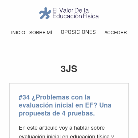
Saltar
Saltar
Saltar
Saltar
a
al
a
al
la
contenido
la
pie
El
Valor
navegación
principal
barra
de
OPOSICIONES
INICIO
SOBRE MÍ
ACCEDER
de
principal
lateral
página
la
Educación
principal
Física
3JS
#34 ¿Problemas con la
evaluación inicial en EF? Una
propuesta de 4 pruebas.
En este artículo voy a hablar sobre
evaluación inicial en educación física y