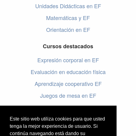
Unidades Didácticas en EF
Matemáticas y EF
Orientación en EF
Cursos destacados
Expresión corporal en EF
Evaluación en educación física
Aprendizaje cooperativo EF
Juegos de mesa en EF
Programar en EF
Cursos online de educación física
Este sitio web utiliza cookies para que usted
tenga la mejor experiencia de usuario. Si
continúa navegando está dando su
Artículos destacados