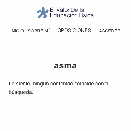
Saltar
Saltar
Saltar
Saltar
a
al
a
al
la
contenido
la
pie
El
Valor
navegación
principal
barra
de
OPOSICIONES
INICIO
SOBRE MÍ
ACCEDER
de
principal
lateral
página
la
Educación
principal
Física
asma
Lo siento, ningún contenido coincide con tu
búsqueda.