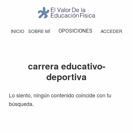
Saltar
Saltar
Saltar
Saltar
a
al
a
al
la
contenido
la
pie
El
Valor
navegación
principal
barra
de
OPOSICIONES
INICIO
SOBRE MÍ
ACCEDER
de
principal
lateral
página
la
Educación
principal
Física
carrera educativo-
deportiva
Lo siento, ningún contenido coincide con tu
búsqueda.