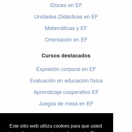
iDoceo en EF
Unidades Didácticas en EF
Matemáticas y EF
Orientación en EF
Cursos destacados
Expresión corporal en EF
Evaluación en educación física
Aprendizaje cooperativo EF
Juegos de mesa en EF
Programar en EF
Cursos online de educación física
Este sitio web utiliza cookies para que usted