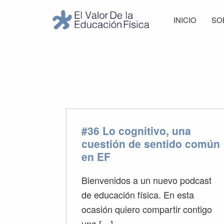
Saltar
Saltar
Saltar
Saltar
INICIO
SO
a
al
a
al
El
la
contenido
la
pie
Valor
navegación
principal
barra
de
de
principal
lateral
página
la
Educación
principal
Física
#36 Lo cognitivo, una
cuestión de sentido común
en EF
Bienvenidos a un nuevo podcast
de educación física. En esta
ocasión quiero compartir contigo
una […]