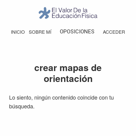
Saltar
Saltar
Saltar
Saltar
a
al
a
al
la
contenido
la
pie
El
Valor
navegación
principal
barra
de
OPOSICIONES
INICIO
SOBRE MÍ
ACCEDER
de
principal
lateral
página
la
Educación
principal
Física
crear mapas de
orientación
Lo siento, ningún contenido coincide con tu
búsqueda.