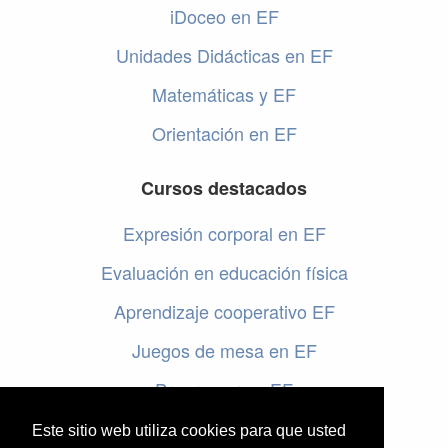
iDoceo en EF
Unidades Didácticas en EF
Matemáticas y EF
Orientación en EF
Cursos destacados
Expresión corporal en EF
Evaluación en educación física
Aprendizaje cooperativo EF
Juegos de mesa en EF
Programar en EF
Cursos online de educación física
Este sitio web utiliza cookies para que usted