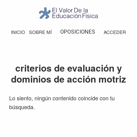
Saltar
Saltar
Saltar
Saltar
a
al
a
al
la
contenido
la
pie
El
Valor
navegación
principal
barra
de
OPOSICIONES
INICIO
SOBRE MÍ
ACCEDER
de
principal
lateral
página
la
Educación
principal
Física
criterios de evaluación y
dominios de acción motriz
Lo siento, ningún contenido coincide con tu
búsqueda.