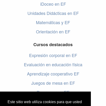
iDoceo en EF
Unidades Didácticas en EF
Matemáticas y EF
Orientación en EF
Cursos destacados
Expresión corporal en EF
Evaluación en educación física
Aprendizaje cooperativo EF
Juegos de mesa en EF
Programar en EF
Cursos online de educación física
Este sitio web utiliza cookies para que usted