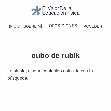
Saltar
Saltar
Saltar
Saltar
a
al
a
al
la
contenido
la
pie
El
Valor
navegación
principal
barra
de
OPOSICIONES
INICIO
SOBRE MÍ
ACCEDER
de
principal
lateral
página
la
Educación
principal
Física
cubo de rubik
Lo siento, ningún contenido coincide con tu
búsqueda.