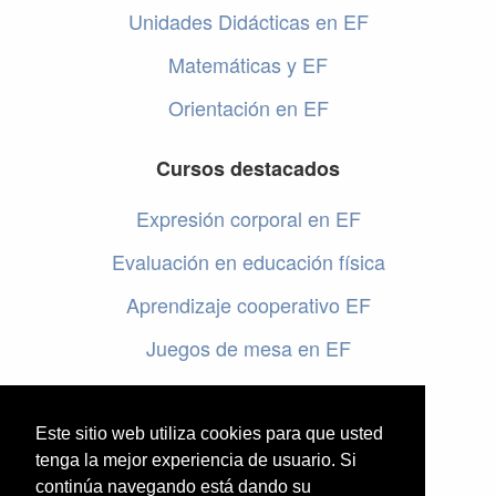
Unidades Didácticas en EF
Matemáticas y EF
Orientación en EF
Cursos destacados
Expresión corporal en EF
Evaluación en educación física
Aprendizaje cooperativo EF
Juegos de mesa en EF
Programar en EF
Cursos online de educación física
Este sitio web utiliza cookies para que usted
tenga la mejor experiencia de usuario. Si
continúa navegando está dando su
Artículos destacados