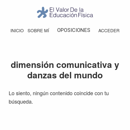
Saltar
Saltar
Saltar
Saltar
a
al
a
al
la
contenido
la
pie
El
Valor
navegación
principal
barra
de
OPOSICIONES
INICIO
SOBRE MÍ
ACCEDER
de
principal
lateral
página
la
Educación
principal
Física
dimensión comunicativa y
danzas del mundo
Lo siento, ningún contenido coincide con tu
búsqueda.