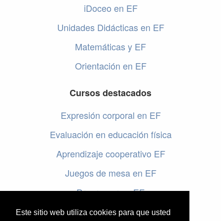
iDoceo en EF
Unidades Didácticas en EF
Matemáticas y EF
Orientación en EF
Cursos destacados
Expresión corporal en EF
Evaluación en educación física
Aprendizaje cooperativo EF
Juegos de mesa en EF
Programar en EF
Cursos online de educación física
Este sitio web utiliza cookies para que usted