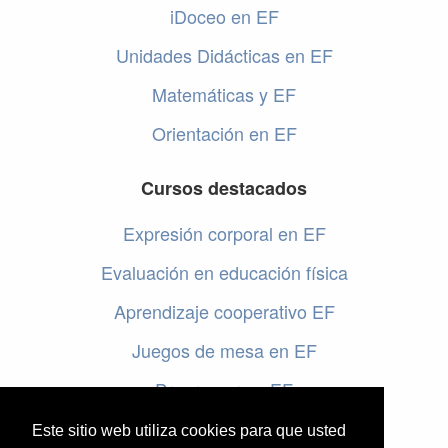
iDoceo en EF
Unidades Didácticas en EF
Matemáticas y EF
Orientación en EF
Cursos destacados
Expresión corporal en EF
Evaluación en educación física
Aprendizaje cooperativo EF
Juegos de mesa en EF
Programar en EF
Cursos online de educación física
Este sitio web utiliza cookies para que usted