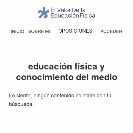
Saltar
Saltar
Saltar
Saltar
a
al
a
al
la
contenido
la
pie
El
Valor
navegación
principal
barra
de
OPOSICIONES
INICIO
SOBRE MÍ
ACCEDER
de
principal
lateral
página
la
Educación
principal
Física
educación física y
conocimiento del medio
Lo siento, ningún contenido coincide con tu
búsqueda.