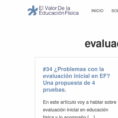
Saltar
Saltar
Saltar
Saltar
INICIO
SO
a
al
a
al
El
la
contenido
la
pie
Valor
navegación
principal
barra
de
de
principal
lateral
página
la
evalua
Educación
principal
Física
#34 ¿Problemas con la
evaluación inicial en EF?
Una propuesta de 4
pruebas.
En este artículo voy a hablar sobre
evaluación inicial en educación
física y lo acompaño […]