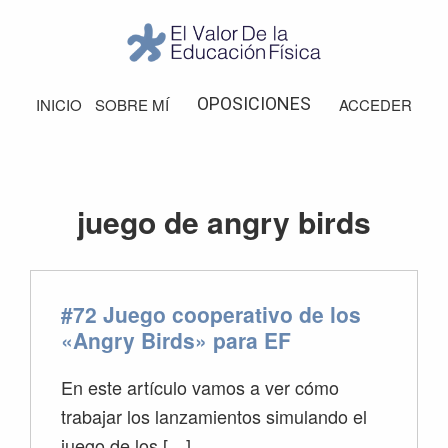
Saltar
Saltar
Saltar
Saltar
a
al
a
al
la
contenido
la
pie
El
Valor
navegación
principal
barra
de
OPOSICIONES
INICIO
SOBRE MÍ
ACCEDER
de
principal
lateral
página
la
Educación
principal
Física
juego de angry birds
#72 Juego cooperativo de los
«Angry Birds» para EF
En este artículo vamos a ver cómo
trabajar los lanzamientos simulando el
juego de los […]