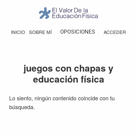
Saltar
Saltar
Saltar
Saltar
a
al
a
al
la
contenido
la
pie
El
Valor
navegación
principal
barra
de
OPOSICIONES
INICIO
SOBRE MÍ
ACCEDER
de
principal
lateral
página
la
Educación
principal
Física
juegos con chapas y
educación física
Lo siento, ningún contenido coincide con tu
búsqueda.