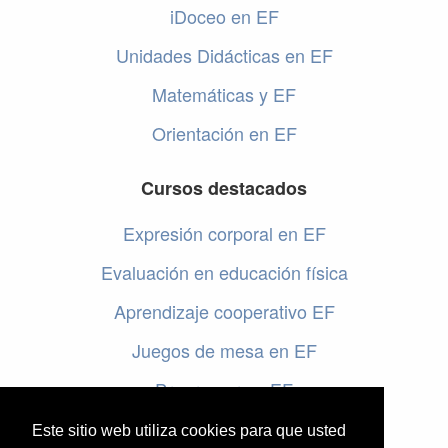
iDoceo en EF
Unidades Didácticas en EF
Matemáticas y EF
Orientación en EF
Cursos destacados
Expresión corporal en EF
Evaluación en educación física
Aprendizaje cooperativo EF
Juegos de mesa en EF
Programar en EF
Cursos online de educación física
Este sitio web utiliza cookies para que usted