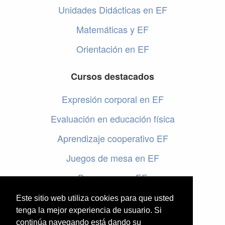
Unidades Didácticas en EF
Matemáticas y EF
Orientación en EF
Cursos destacados
Expresión corporal en EF
Evaluación en educación física
Aprendizaje cooperativo EF
Juegos de mesa en EF
Programar en EF
Cursos online de educación física
Este sitio web utiliza cookies para que usted
tenga la mejor experiencia de usuario. Si
continúa navegando está dando su
Artículos destacados