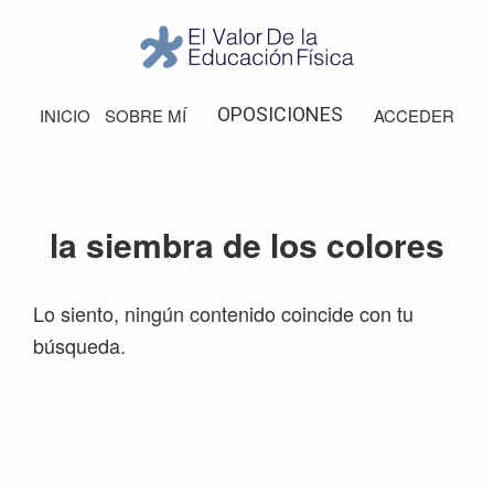
Saltar
Saltar
Saltar
Saltar
a
al
a
al
la
contenido
la
pie
El
Valor
navegación
principal
barra
de
OPOSICIONES
INICIO
SOBRE MÍ
ACCEDER
de
principal
lateral
página
la
Educación
principal
Física
la siembra de los colores
Lo siento, ningún contenido coincide con tu
búsqueda.