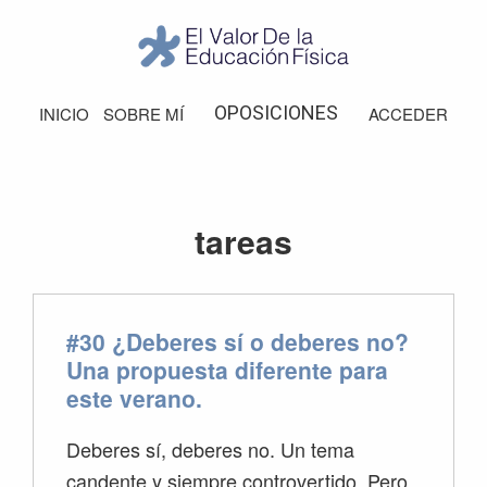
Saltar
Saltar
Saltar
Saltar
a
al
a
al
la
contenido
la
pie
El
Valor
navegación
principal
barra
de
OPOSICIONES
INICIO
SOBRE MÍ
ACCEDER
de
principal
lateral
página
la
Educación
principal
Física
tareas
#30 ¿Deberes sí o deberes no?
Una propuesta diferente para
este verano.
Deberes sí, deberes no. Un tema
candente y siempre controvertido. Pero