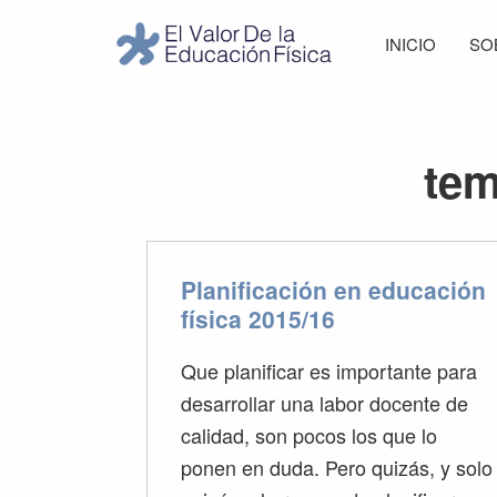
Saltar
Saltar
Saltar
Saltar
INICIO
SO
a
al
a
al
El
la
contenido
la
pie
Valor
navegación
principal
barra
de
de
principal
lateral
página
la
tem
Educación
principal
Física
Planificación en educación
física 2015/16
Que planificar es importante para
desarrollar una labor docente de
calidad, son pocos los que lo
ponen en duda. Pero quizás, y solo