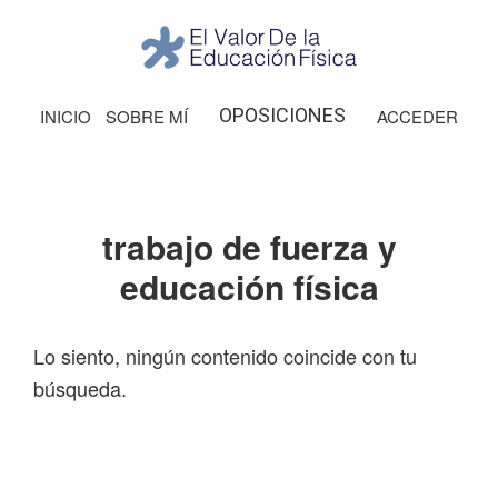
Saltar
Saltar
Saltar
Saltar
a
al
a
al
la
contenido
la
pie
El
Valor
navegación
principal
barra
de
OPOSICIONES
INICIO
SOBRE MÍ
ACCEDER
de
principal
lateral
página
la
Educación
principal
Física
trabajo de fuerza y
educación física
Lo siento, ningún contenido coincide con tu
búsqueda.