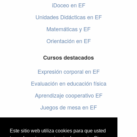
iDoceo en EF
Unidades Didácticas en EF
Matemáticas y EF
Orientación en EF
Cursos destacados
Expresión corporal en EF
Evaluación en educación física
Aprendizaje cooperativo EF
Juegos de mesa en EF
Programar en EF
Cursos online de educación física
Este sitio web utiliza cookies para que usted