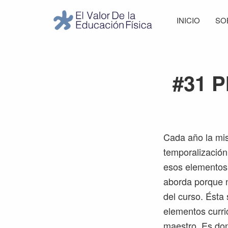
Saltar
Saltar
Saltar
Saltar
INICIO
SO
a
al
a
al
El
la
contenido
la
pie
Valor
navegación
principal
barra
de
de
principal
lateral
página
la
#31 P
Educación
principal
Física
Cada año la mis
temporalización
esos elementos 
aborda porque n
del curso. Ésta
elementos curri
maestro. Es don