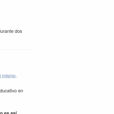
durante dos
si mismo
.
ducativo en
o es así.