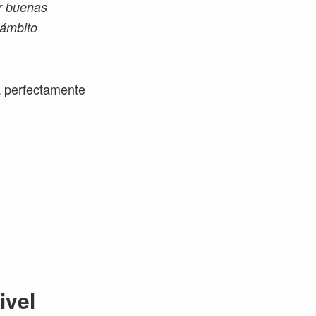
ar buenas
 ámbito
a perfectamente
ivel