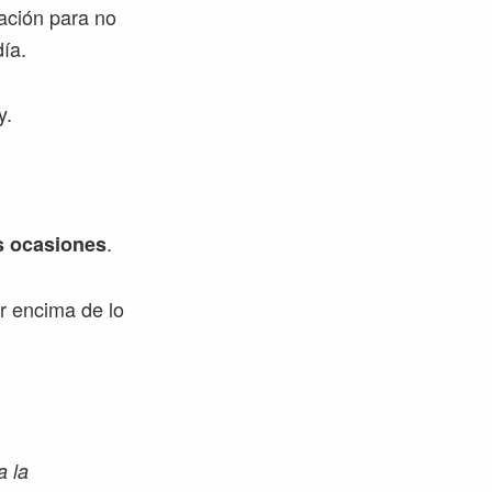
ación para no
ía.
y.
.
s ocasiones
r encima de lo
a la