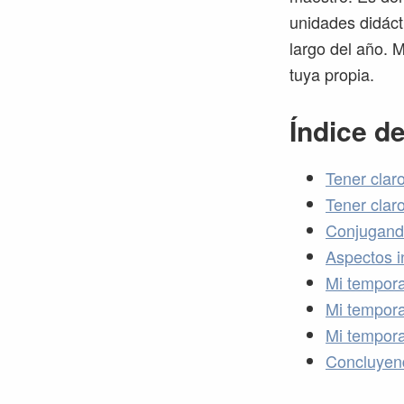
unidades didácti
largo del año. M
tuya propia.
Índice d
Tener claro
Tener clar
Conjugando
Aspectos i
Mi tempora
Mi tempora
Mi tempora
Concluyen