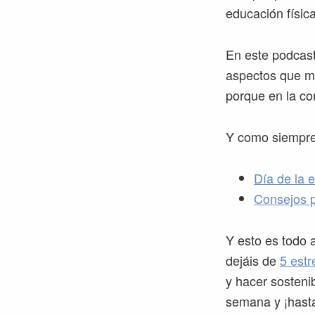
educación física
En este podcast
aspectos que má
porque en la cor
Y como siempre 
Día de la e
Consejos p
Y esto es todo
dejáis de
5 estr
y hacer sostenib
semana y ¡hasta