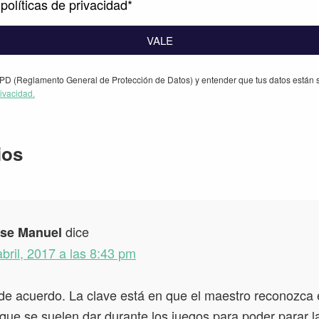
políticas de privacidad*
VALE
PD (Reglamento General de Protección de Datos) y entender que tus datos están s
rivacidad.
iones
ios
dice
se Manuel
abril, 2017 a las 8:43 pm
de acuerdo. La clave está en que el maestro reconozca
que se suelen dar durante los juegos para poder parar la