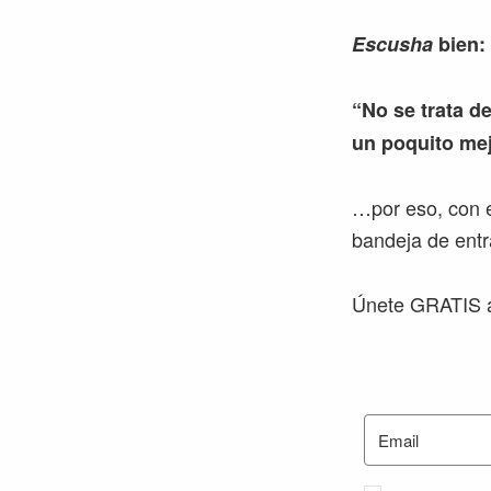
Escusha
bien:
“No se trata de
un poquito mej
…por eso, con e
bandeja de entr
Únete GRATIS a