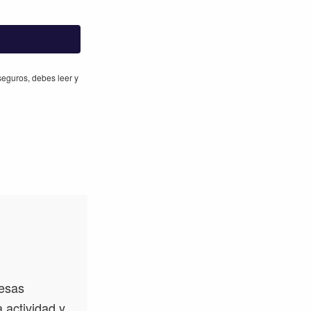
eguros, debes leer y
 esas
 actividad y