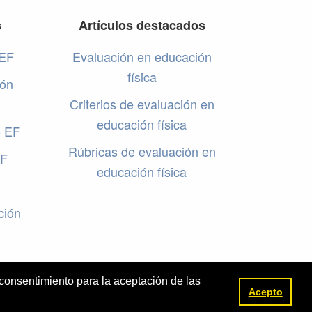
s
Artículos destacados
 EF
Evaluación en educación
física
ión
Criterios de evaluación en
educación física
o EF
Rúbricas de evaluación en
EF
educación física
ción
 consentimiento para la aceptación de las
Acepto