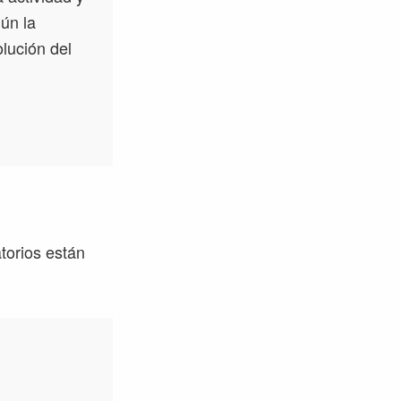
ún la
olución del
torios están