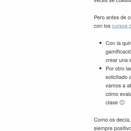
Pero antes de 
con los
cursos 
Con la qui
gamificaci
crear una 
Por otro 
solicitado
vamos a ab
cómo evalu
clase 🙂
Como os decía, 
siempre positiv