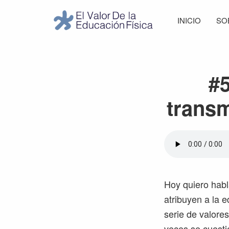
Saltar
Saltar
Saltar
Saltar
INICIO
SO
a
al
a
al
El
la
contenido
la
pie
Valor
navegación
principal
barra
de
de
principal
lateral
página
la
#5
Educación
principal
Física
transm
Hoy quiero habl
atribuyen a la e
serie de valore
veces se cuesti