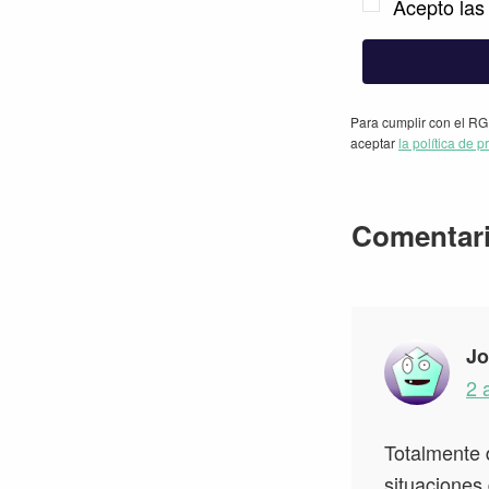
Acepto las 
Para cumplir con el RG
aceptar
la política de p
Interacc
Comentar
con
los
lectores
Jo
2 
Totalmente 
situaciones 