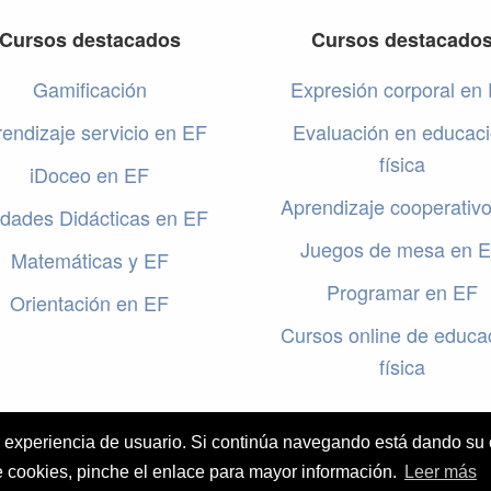
Cursos destacados
Cursos destacado
Gamificación
Expresión corporal en
endizaje servicio en EF
Evaluación en educac
física
iDoceo en EF
Aprendizaje cooperativ
dades Didácticas en EF
Juegos de mesa en 
Matemáticas y EF
Programar en EF
Orientación en EF
Cursos online de educa
física
or experiencia de usuario. Si continúa navegando está dando su
e cookies, pinche el enlace para mayor información.
Leer más