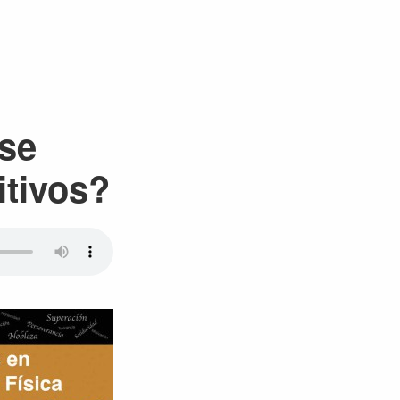
 se
itivos?